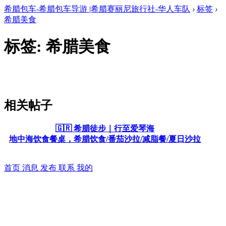
希腊包车-希腊包车导游 |希腊赛丽尼旅行社-华人车队
›
标签
›
希腊美食
标签: 希腊美食
相关帖子
🇬🇷 希腊徒步｜行至爱琴海
地中海饮食餐桌，希腊饮食/番茄沙拉/减脂餐/夏日沙拉
首页
消息
发布
联系
我的