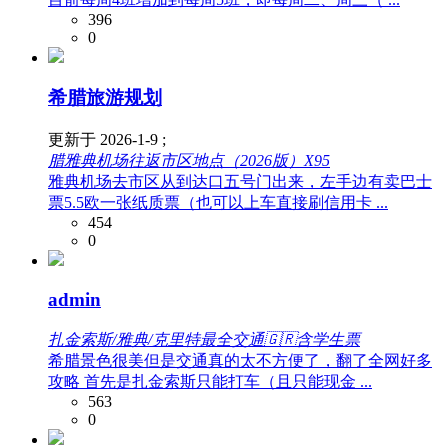
396
0
希腊旅游规划
更新于 2026-1-9 ;
腊雅典机场往返市区地点（2026版）X95
雅典机场去市区从到达口五号门出来，左手边有卖巴士
票5.5欧一张纸质票（也可以上车直接刷信用卡 ...
454
0
admin
扎金索斯/雅典/克里特最全交通🇬🇷含学生票
希腊景色很美但是交通真的太不方便了，翻了全网好多
攻略 首先是扎金索斯只能打车（且只能现金 ...
563
0