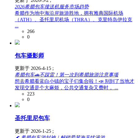
更新于 2026-5-2 ;
2026希腊包车接送机服务市场趋势
希腊作为地中海沿岸旅游胜地，拥有雅典国际机场
（ATH）、圣托里尼机场（THRA）、克里特岛伊拉克
...
266
0
包车摄影师
更新于 2026-4-15 ;
希腊包车🚗不踩雷！第一次到希腊旅游注意事项
想去希腊看蓝白小镇的宝子们集合啦！📣 别到了当地才
发现交通是个大麻烦，公共交通复杂又费时， ...
223
0
圣托里尼包车
更新于 2026-1-25 ;
🌊 希腊包车游封神｜解锁爱琴海无忧漫游