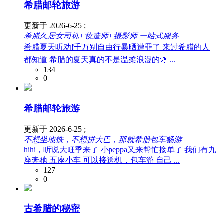
希腊邮轮旅游
更新于 2026-6-25 ;
希腊久居女司机+妆造师+摄影师 一站式服务
希腊夏天听劝❗️千万别自由行暴晒遭罪了 来过希腊的人
都知道 希腊的夏天真的不是温柔浪漫的🌞 ...
134
0
希腊邮轮旅游
更新于 2026-6-25 ;
不想坐地铁，不想拼大巴，那就希腊包车畅游
hihi，听说大旺季来了 小peppa又来帮忙接单了 我们有九
座奔驰 五座小车 可以接送机，包车游 自己 ...
127
0
古希腊的秘密