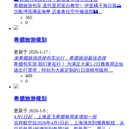
希腊旅游包车 圣托里尼蓝白教堂✨ 伊亚橘子海日落🌅
沉船湾琉璃蓝海💙 迈泰奥拉空中修道院🏰 ...
365
0
希腊旅游规划
更新于 2026-1-17 ;
来希腊旅游选择包车出行，希腊旅游最佳选择
希腊包车游 我们更在行！ 为满足大家1-2日雅典周边短
途出行需求，特别为大家定制的1日游精华版和 ...
409
0
希腊旅游规划
更新于 2026-1-9 ;
4月1日起，上海直飞希腊每周多增加一班
吉祥航空自2026年4月1日起，上海浦东到雅典航线，从
目前每周4班增加到每周5班，即每周二、周三（ ...