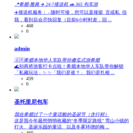
📍希腊·雅典 ✈️ 24·7接送机 🚗 365 包车游
✈️接送机服务： - 随时可接，您可以直接留_言或私_信
我，看到后会尽快回复（目前6小时时差，回 ...
468
0
admin
🇬🇷希腊本地华人车队带你傻瓜式游希腊
🌊别再挤游客打卡点啦！希腊本地华人车队带你解锁
「私藏玩法」✨ ✨「我们是谁？」 我们是扎根 ...
459
0
圣托里尼包车
我在希腊过了一个童话般的圣诞节（含行程）
这是我今年最想悄悄收藏的“冬季限定路线” 雪山小镇的
灯火、圣诞乐园的童话、以及冬雾环绕的梅 ...
460