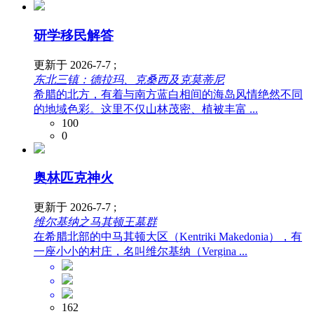
研学移民解答
更新于 2026-7-7 ;
东北三镇：德拉玛、克桑西及克莫蒂尼
希腊的北方，有着与南方蓝白相间的海岛风情绝然不同
的地域色彩。这里不仅山林茂密、植被丰富 ...
100
0
奥林匹克神火
更新于 2026-7-7 ;
维尔基纳之马其顿王墓群
在希腊北部的中马其顿大区（Kentriki Makedonia），有
一座小小的村庄，名叫维尔基纳（Vergina ...
162