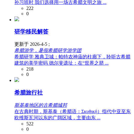
补习班时 我们选择用一场古希腊文明之旅 ...
222
0
研学移民解答
更新于 2026-4-5 ;
希腊游学，暑假希腊研学游学团
希腊研学 雅典卫城：帕特农神庙的柱廊下，聆听古希腊
建筑的美学密码 德尔斐遗址：在“世界之脐 ...
218
0
希腊旅行社
斯基泰地区的古希腊城邦
在古典时期，斯基泰（希腊语：Σκυθική）指代中亚至东
欧维斯瓦河以东的广阔区域，主要由东 ...
522
0