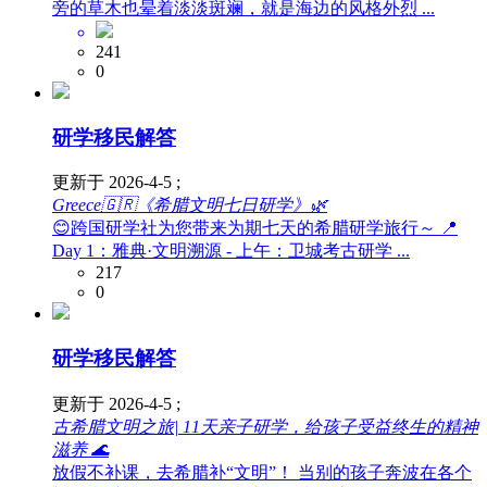
旁的草木也晕着淡淡斑斓，就是海边的风格外烈 ...
241
0
研学移民解答
更新于 2026-4-5 ;
Greece🇬🇷《希腊文明七日研学》🌿
😊跨国研学社为您带来为期七天的希腊研学旅行～ 📍
Day 1：雅典·文明溯源 - 上午：卫城考古研学 ...
217
0
研学移民解答
更新于 2026-4-5 ;
古希腊文明之旅| 11天亲子研学，给孩子受益终生的精神
滋养 🌊
放假不补课，去希腊补“文明”！ 当别的孩子奔波在各个