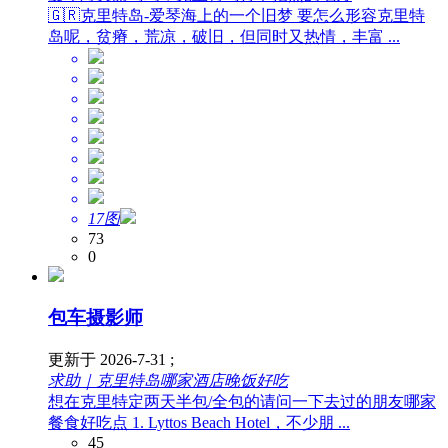
🇬🇷克里特岛-爱琴海上的一个旧梦 要怎么形容克里特
岛呢，贫瘠，荒凉，破旧，但同时又热情，丰富 ...
17图
73
0
包车摄影师
更新于 2026-7-31 ;
求助｜克里特岛哪家酒店晚饭好吃
想在克里特定两天半包/全包的请问一下去过的朋友哪家
餐食好吃点 1. Lyttos Beach Hotel，不少朋 ...
45