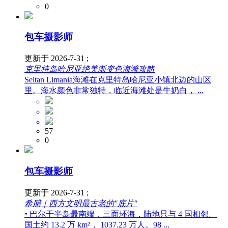
0
包车摄影师
更新于 2026-7-31 ;
克里特岛哈尼亚绝美渐变色海滩攻略
Seitan Limania海滩在克里特岛哈尼亚小镇北边的山区
里。海水颜色非常独特，临近海滩处是牛奶白， ...
57
0
包车摄影师
更新于 2026-7-31 ;
希腊｜西方文明最古老的"底片"
▫️ 巴尔干半岛最南端，三面环海，陆地只与 4 国相邻。
国土约 13.2 万 km²， 1037.23 万人。98 ...