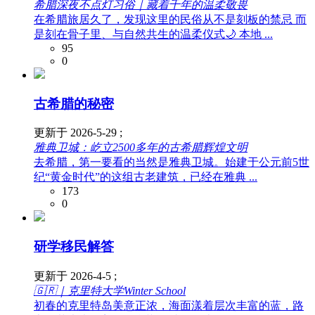
希腊深夜不点灯习俗｜藏着千年的温柔敬畏
在希腊旅居久了，发现这里的民俗从不是刻板的禁忌 而
是刻在骨子里、与自然共生的温柔仪式🌙 本地 ...
95
0
古希腊的秘密
更新于 2026-5-29 ;
雅典卫城：屹立2500多年的古希腊辉煌文明
去希腊，第一要看的当然是雅典卫城。始建于公元前5世
纪“黄金时代”的这组古老建筑，已经在雅典 ...
173
0
研学移民解答
更新于 2026-4-5 ;
🇬🇷｜克里特大学Winter School
初春的克里特岛美意正浓，海面漾着层次丰富的蓝，路