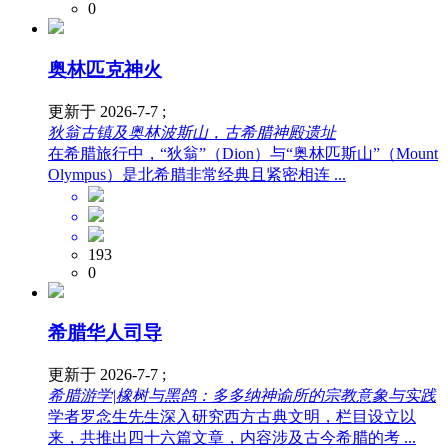
0
奥林匹克神火
更新于 2026-7-7 ;
狄翁古镇及奥林波斯山，古希腊神殿遗址
在希腊旅行中，“狄翁”（Dion）与“奥林匹斯山”（Mount
Olympus）是北希腊非常经典且紧密相连 ...
193
0
希腊华人司导
更新于 2026-7-7 ;
希腊游学|橡树与黑鸽：多多纳神谕所的宗教意象与实践
学者罗念生先生深入研究西方古典文明，栏目设立以
来，共推出四十六篇文章，内容涉及古今希腊的考 ...