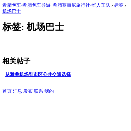
希腊包车-希腊包车导游 |希腊赛丽尼旅行社-华人车队
›
标签
›
机场巴士
标签: 机场巴士
相关帖子
从雅典机场到市区公共交通选择
首页
消息
发布
联系
我的