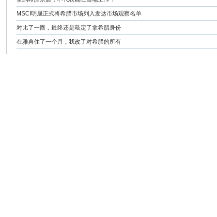
导
MSCI明晟正式将希腊市场列入发达市场观察名单
游
对比了一圈，最终还是敲定了拿希腊身份
|
在雅典住了一个月，我改了对希腊的所有
希
腊
赛
丽
尼
旅
行
社
-
华
人
车
队