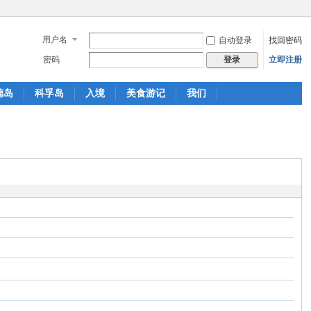
用户名
自动登录
找回密码
密码
立即注册
登录
德岛
科孚岛
入境
美食游记
我们