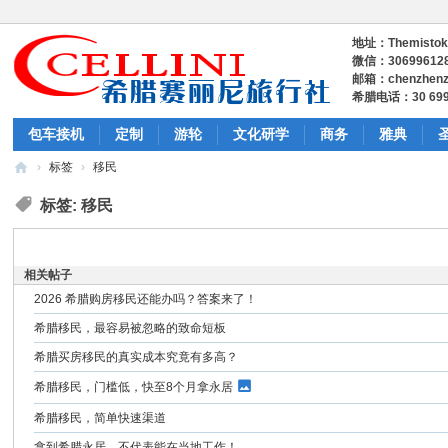
地址：Themistokleo
微信：306996128
邮箱：chenzhenz
希腊电话：30 6997
包车接机
定制
游轮
文化研学
商务
雅典
›
标签
›
移民
希
标签: 移民
腊
包
相关帖子
车
2026 希腊购房移民还能办吗？答案来了！
-
希腊移民，最容易被忽略的致命短板
希
希腊买房移民的真实成本究竟有多高？
腊
希腊移民，门槛低，快至8个月拿永居
包
希腊移民，简单快速渠道
车
拿到希腊永居，不代表能在当地工作！