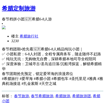
希腊定制旅游
春节档拼小团🇬🇷希腊6-8人游
楼主
希腊旅行社
323
0
春节档团期•抢先看🇬🇷希腊6-8人精品纯玩小团｜
✅ 小团私密：6-8人封团，全程专属商务车，随走随停不赶路
✅ 纯玩无坑：无购物无自费，深耕希腊本地司导全程陪同
✅ 深度体验：卫城寻古/圣岛追日落/沉船湾探蓝，解锁希腊精
华
春节团期抢先预定，锁定爱琴海的浪漫席位
#希腊旅行 #爱琴海 #希腊小团 #希腊包车 #圣托里尼 #雅典 #雅
典机场接送 #扎金索斯 #天空之城
标签：
春节旅游
,
春节希腊旅游
,
希腊旅游
,
希腊旅游团
,
希腊
小团