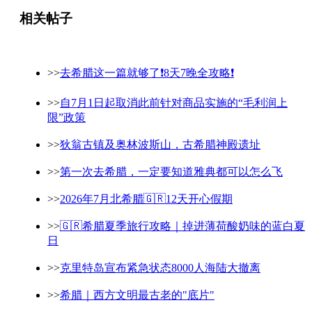
相关帖子
>>
去希腊这一篇就够了❗️8天7晚全攻略❗️
>>
自7月1日起取消此前针对商品实施的“毛利润上
限”政策
>>
狄翁古镇及奥林波斯山，古希腊神殿遗址
>>
第一次去希腊，一定要知道雅典都可以怎么飞
>>
2026年7月北希腊🇬🇷12天开心假期
>>
🇬🇷希腊夏季旅行攻略｜掉进薄荷酸奶味的蓝白夏
日
>>
克里特岛宣布紧急状态8000人海陆大撤离
>>
希腊｜西方文明最古老的"底片"