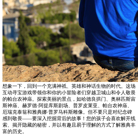
想象一下，回到一个充满神祇、英雄和神话生物的时代。这场
互动寻宝游戏带领你和你的小冒险者们穿越卫城山和令人敬畏
的帕台农神庙。探索美丽的景点，如哈德良拱门、奥林匹斯宙
斯神庙、赫罗德·阿提库斯剧场、普罗皮莱亚、帕台农神庙、
厄瑞克泰翁和雅典娜·普罗马科斯雕像。但不要只是对纪念碑
感到敬畏——要深入挖掘背后的故事！您的孩子会喜欢解开线
索、揭开隐藏的秘密，并以有趣且易于理解的方式了解雅典丰
富的历史。