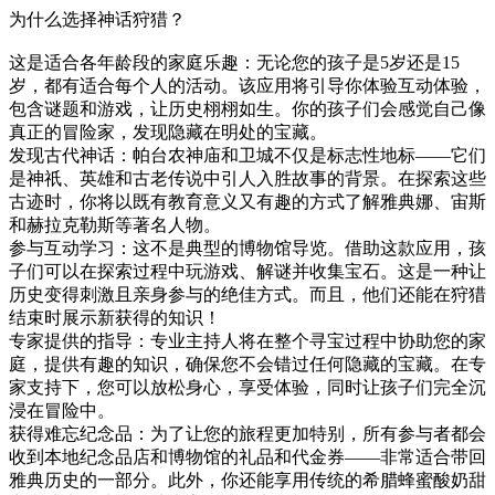
为什么选择神话狩猎？
这是适合各年龄段的家庭乐趣：无论您的孩子是5岁还是15
岁，都有适合每个人的活动。该应用将引导你体验互动体验，
包含谜题和游戏，让历史栩栩如生。你的孩子们会感觉自己像
真正的冒险家，发现隐藏在明处的宝藏。
发现古代神话：帕台农神庙和卫城不仅是标志性地标——它们
是神祇、英雄和古老传说中引人入胜故事的背景。在探索这些
古迹时，你将以既有教育意义又有趣的方式了解雅典娜、宙斯
和赫拉克勒斯等著名人物。
参与互动学习：这不是典型的博物馆导览。借助这款应用，孩
子们可以在探索过程中玩游戏、解谜并收集宝石。这是一种让
历史变得刺激且亲身参与的绝佳方式。而且，他们还能在狩猎
结束时展示新获得的知识！
专家提供的指导：专业主持人将在整个寻宝过程中协助您的家
庭，提供有趣的知识，确保您不会错过任何隐藏的宝藏。在专
家支持下，您可以放松身心，享受体验，同时让孩子们完全沉
浸在冒险中。
获得难忘纪念品：为了让您的旅程更加特别，所有参与者都会
收到本地纪念品店和博物馆的礼品和代金券——非常适合带回
雅典历史的一部分。此外，你还能享用传统的希腊蜂蜜酸奶甜