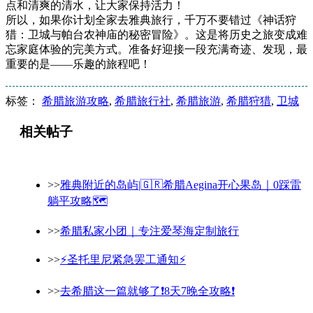
点和清爽的清水，让大家保持活力！
所以，如果你计划全家去雅典旅行，千万不要错过《神话狩
猎：卫城与帕台农神庙的秘密冒险》。这是将历史之旅变成难
忘家庭体验的完美方式。准备好迎接一段充满奇迹、发现，最
重要的是——乐趣的旅程吧！
标签：
希腊旅游攻略
,
希腊旅行社
,
希腊旅游
,
希腊狩猎
,
卫城
相关帖子
>>
雅典附近的岛屿|🇬🇷希腊Aegina开心果岛｜0踩雷
躺平攻略🗺️
>>
希腊私家小团｜专注爱琴海定制旅行
>>
⚡️圣托里尼紧急罢工通知⚡️
>>
去希腊这一篇就够了❗️8天7晚全攻略❗️