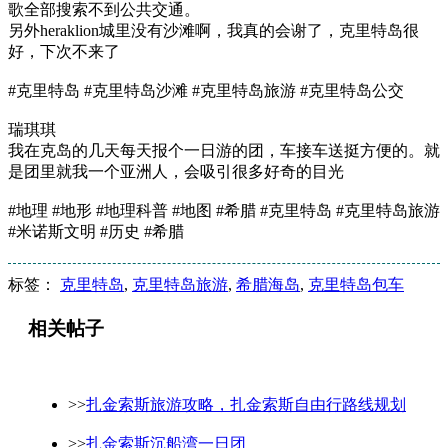
歌全部搜索不到公共交通。
另外heraklion城里没有沙滩啊，我真的会谢了，克里特岛很
好，下次不来了
#克里特岛 #克里特岛沙滩 #克里特岛旅游 #克里特岛公交
瑞琪琪
我在克岛的几天每天报个一日游的团，车接车送挺方便的。就
是团里就我一个亚洲人，会吸引很多好奇的目光
#地理 #地形 #地理科普 #地图 #希腊 #克里特岛 #克里特岛旅游
#米诺斯文明 #历史 #希腊
标签：
克里特岛
,
克里特岛旅游
,
希腊海岛
,
克里特岛包车
相关帖子
>>
扎金索斯旅游攻略，扎金索斯自由行路线规划
>>
扎金索斯沉船湾一日团